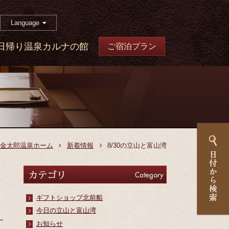
Language
日帰り温泉カルナの館
ご宿泊プラン
金太郎温泉ホーム
新着情報
8/30の立山と富山湾
カテゴリ
Category
ギフトショップ北前船
今日の立山と富山湾
お知らせ