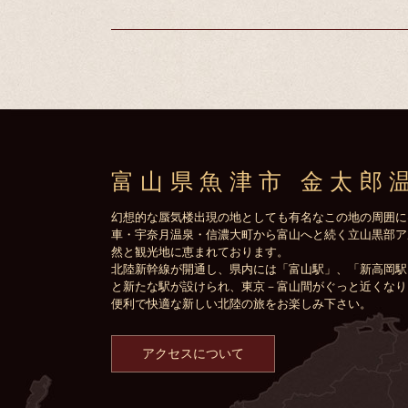
富山県魚津市 金太郎
幻想的な蜃気楼出現の地としても有名なこの地の周囲に
車・宇奈月温泉・信濃大町から富山へと続く立山黒部ア
然と観光地に恵まれております。
北陸新幹線が開通し、県内には「富山駅」、「新高岡駅
と新たな駅が設けられ、東京－富山間がぐっと近くなり
便利で快適な新しい北陸の旅をお楽しみ下さい。
アクセスについて