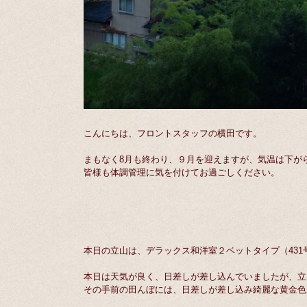
こんにちは、フロントスタッフの横田です。
まもなく8月も終わり、９月を迎えますが、気温は下が
皆様も体調管理に気を付けてお過ごしください。
本日の立山は、デラックス和洋室２ベットタイプ（431
本日は天気が良く、日差しが差し込んでいましたが、立
その手前の田んぼには、日差しが差し込み綺麗な黄金色