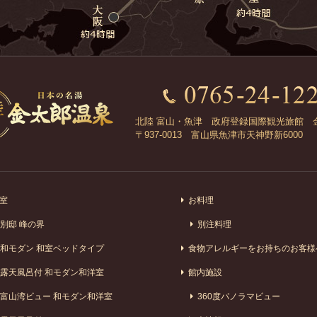
北陸 富山・魚津 政府登録国際観光旅館 
〒937-0013 富山県魚津市天神野新6000
室
お料理
別邸 峰の界
別注料理
和モダン 和室ベッドタイプ
食物アレルギーをお持ちのお客様
露天風呂付 和モダン和洋室
館内施設
富山湾ビュー 和モダン和洋室
360度パノラマビュー