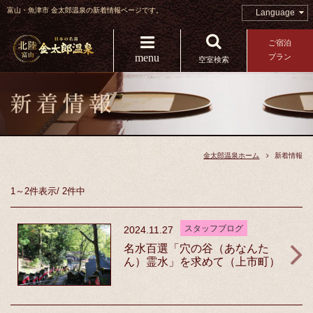
富山・魚津市 金太郎温泉の新着情報ページです。
Language
ご宿泊
menu
プラン
空室検索
金太郎温泉ホーム
新着情報
1～2件
表示
/
2件中
スタッフブログ
2024.11.27
名水百選「穴の谷（あなんた
ん）霊水」を求めて（上市町）