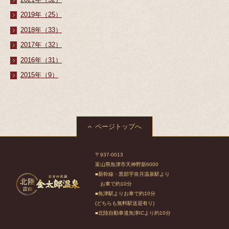
2019年（25）
2018年（33）
2017年（32）
2016年（31）
2015年（9）
ページトップへ
〒937-0013
富山県魚津市天神野新6000
■新幹線・黒部宇奈月温泉駅より
お車で約10分
■魚津駅よりお車で約10分
(どちらも無料駅送迎有り)
■北陸自動車道魚津ICより約10分