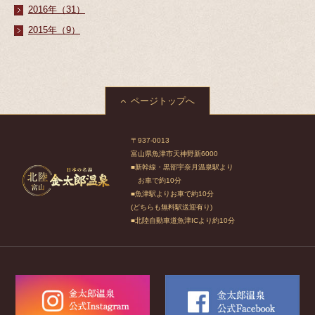
2016年（31）
2015年（9）
ページトップへ
〒937-0013
富山県魚津市天神野新6000
■新幹線・黒部宇奈月温泉駅より
お車で約10分
■魚津駅よりお車で約10分
(どちらも無料駅送迎有り)
■北陸自動車道魚津ICより約10分