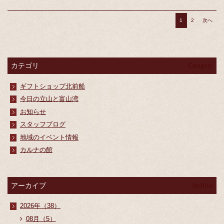
1
2
次へ
カテゴリ
Category
ギフトショップ北前船
今日の立山と富山湾
お知らせ
スタッフブログ
地域のイベント情報
カルナの館
アーカイブ
Archive
2026年（38）
08月（5）