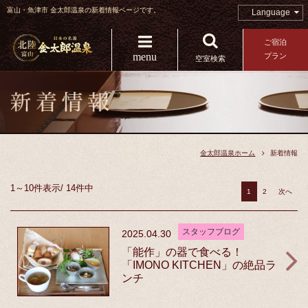
富山・魚津市 金太郎温泉の新着情報ページです。
Language
ご宿泊
menu
プラン
空室検索
金太郎温泉ホーム
新着情報
1～10件
表示
/
14件中
1
2
次へ
スタッフブログ
2025.04.30
「能作」の器で食べる！
「IMONO KITCHEN」の絶品ラ
ンチ