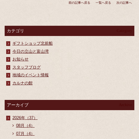
前の記事へ戻る
一覧へ戻る
次の記事へ
カテゴリ
Category
ギフトショップ北前船
今日の立山と富山湾
お知らせ
スタッフブログ
地域のイベント情報
カルナの館
アーカイブ
Archive
2026年（37）
08月（4）
07月（4）