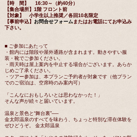
【時 間】 16:30～（約40分）
【集合場所】1階 フロント前
【対象】 小学生以上推奨／各回10名限定
【事前申込】
お問合せフォーム
またはお電話にてお申込み
下さい。
■ ご参加にあたって
・館内には階段や屋外通路が含まれます。動きやすい服
装・靴でご参加ください。
・雨天時は屋上案内を中止する場合がございます。あらか
じめご了承ください。
・ツアー参加は、本プランご予約者が対象です（他プラン
でのご宿泊は、空席時のみ案内可）
「こんなにおもしろいとは思わなかった！」
そんな声が続々と届いています。
温泉と景色と“舞台裏”──
金太郎温泉のすべてを味わう、ちょっと特別な滞在体験を
ぜひどうぞ。 金太郎温泉