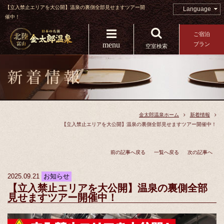
【立入禁止エリアを大公開】温泉の裏側全部見せますツアー開
Language
催中！
ご宿泊
menu
プラン
空室検索
金太郎温泉ホーム
新着情報
【立入禁止エリアを大公開】温泉の裏側全部見せますツアー開催中！
前の記事へ戻る
一覧へ戻る
次の記事へ
2025.09.21
お知らせ
【立入禁止エリアを大公開】温泉の裏側全部
見せますツアー開催中！