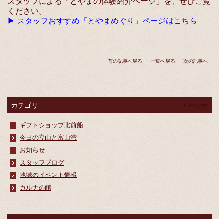
スタッフによる「とやまの体験紹介ページ」を、ぜひご覧
ください。
▶
スタッフおすすめ「とやまめぐり」ページはこちら
前の記事へ戻る
一覧へ戻る
次の記事へ
カテゴリ
Category
ギフトショップ北前船
今日の立山と富山湾
お知らせ
スタッフブログ
地域のイベント情報
カルナの館