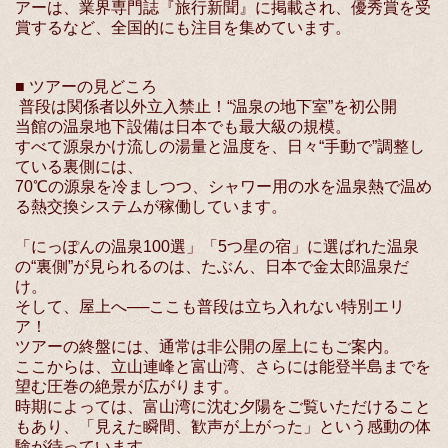
アーは、業界専門誌『旅行新聞』に掲載され、優秀賞を受
賞するなど、全国的にも注目を集めています。
■ ツアーの見どころ
普段は関係者以外立入禁止！“温泉の地下室”を初公開
当館の温泉地下設備は日本でも最大級の規模。
すべて源泉かけ流しの湯量と温度を、日々“手動で”調整し
ている裏側には、
70℃の源泉を冷ましつつ、シャワー用の水を温泉熱で温め
る熱交換システムが稼働しています。
「にっぽんの温泉100選」「5つ星の宿」に選ばれた温泉
の“裏側”が見られるのは、たぶん、日本で金太郎温泉だ
け。
そして、屋上へ──ここも普段は立ち入れない特別エリ
ア！
ツアーの終盤には、通常は非公開の屋上にもご案内。
ここからは、立山連峰と富山湾、さらには能登半島までを
望む圧巻の絶景が広がります。
時期によっては、富山湾に沈む夕陽をご覧いただけること
もあり、「見えた瞬間、歓声が上がった」という感動の体
験が待っています。