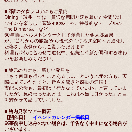
■ 2階の夕食フロアにもご案内！
Dining「瑞兆」では、贅沢な席間と落ち着いた空間設計。
ワインを楽しむ「菜波-napa-」や、特徴的なテーブルの
The Dinner 蔵 など、
60年前にヘルスセンターとして創業した金太郎温泉
が、“昔ながらの旅館”から現代のくつろぎ空間へと進化し
た姿を、表側からもご覧いただけます。
料理も時代に合わせて進化中。伝統と革新が調和する味わ
いをお楽しみください。
■ 地元の方にも、新しい発見を
「もう何回も行ったことあるし…」という地元の方も、実
際に見ていただくと、皆さん驚きと感動の連続！
支配人の母も、最初は「行かなくていいわ」と言っていま
したが、見終わったあとは「これは本当に良かった」と目
を輝かせて話していました。
■ 館内見学ツアー概要
【開催日】
イベントカレンダー掲載日
※事前申し込みのない場合は、予告なく中止になる場合が
ございます。