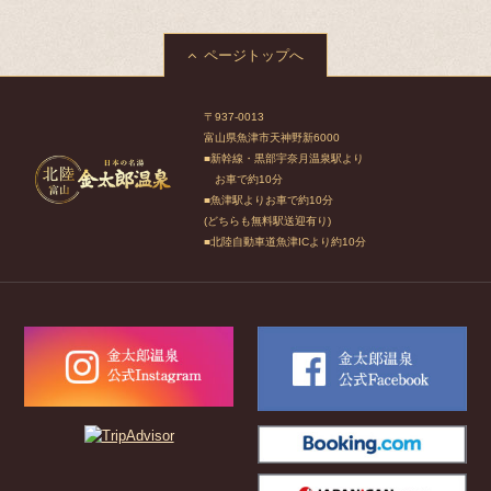
ページトップへ
〒937-0013
富山県魚津市天神野新6000
■新幹線・黒部宇奈月温泉駅より
お車で約10分
■魚津駅よりお車で約10分
(どちらも無料駅送迎有り)
■北陸自動車道魚津ICより約10分