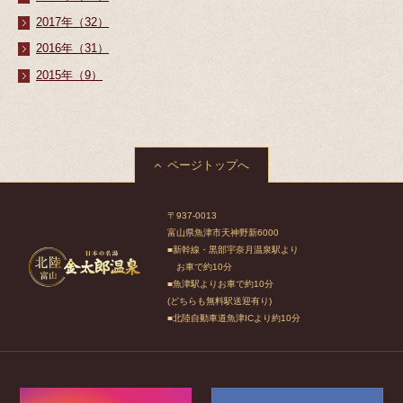
2017年（32）
2016年（31）
2015年（9）
ページトップへ
〒937-0013
富山県魚津市天神野新6000
■新幹線・黒部宇奈月温泉駅より
お車で約10分
■魚津駅よりお車で約10分
(どちらも無料駅送迎有り)
■北陸自動車道魚津ICより約10分