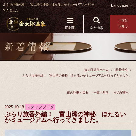
ぶらり旅番外編！ 富山湾の神秘 ほたるいかミュージアムへ行っ
Language
てきました。
ご宿泊
menu
プラン
空室検索
金太郎温泉ホーム
新着情報
ぶらり旅番外編！ 富山湾の神秘 ほたるいかミュージアムへ行ってきました。
前の記事へ戻る
一覧へ戻る
次の記事へ
2025.10.18
スタッフブログ
ぶらり旅番外編！ 富山湾の神秘 ほたるい
かミュージアムへ行ってきました。