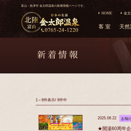
富山・魚津市 金太郎温泉の新着情報ページです。
HOME
金太
客 室
天然
1～8件
表示
/
8件中
2025.08.22
お知
★開湯60周年