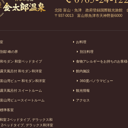
北陸 富山・魚津 政府登録国際観光旅館 
〒937-0013 富山県魚津市天神野新6000
室
お料理
別邸 峰の界
別注料理
和モダン 和室ベッドタイプ
食物アレルギーをお持ちのお客様
露天風呂付 和モダン和洋室
館内施設
富山湾ビュー 和モダン和洋室
360度パノラマビュー
露天風呂付 スイートルーム
観光情報
富山湾ビュースイートルーム
アクセス
標準客室
和室 2ベッドタイプ
デラックス和
 2ベッドタイプ
デラックス和洋室