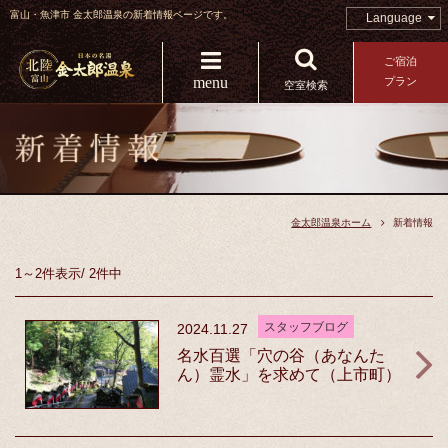
富山・魚津市 金太郎温泉の新着情報ページです。
Language
ご宿泊
menu
プラン
空室検索
金太郎温泉ホーム
新着情報
1～2件
表示
/
2件中
スタッフブログ
2024.11.27
名水百選「穴の谷（あなんた
ん）霊水」を求めて（上市町）