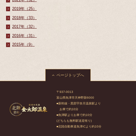
2019年（25）
2018年（33）
2017年（32）
2016年（31）
2015年（9）
ページトップへ
〒937-0013
富山県魚津市天神野新6000
■新幹線・黒部宇奈月温泉駅より
お車で約10分
■魚津駅よりお車で約10分
(どちらも無料駅送迎有り)
■北陸自動車道魚津ICより約10分