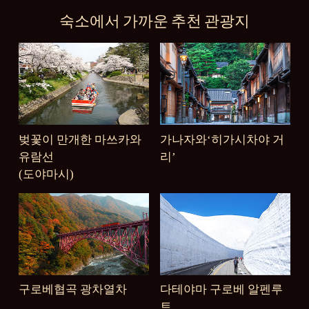
숙소에서 가까운 추천 관광지
벚꽃이 만개한 마쓰카와
가나자와‘히가시차야 거
유람선
리’
(도야마시)
구로베협곡 광차열차
다테야마 구로베 알펜루
트