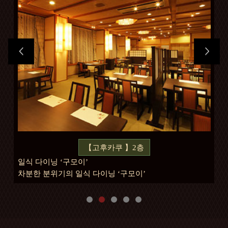
【고후카쿠 】2층
일식 다이닝 ‘구모이’
컨
닝.
차분한 분위기의 일식 다이닝 ‘구모이’
다