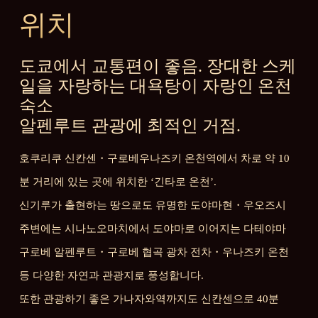
위치
도쿄에서 교통편이 좋음. 장대한 스케
일을 자랑하는 대욕탕이 자랑인 온천
숙소
알펜루트 관광에 최적인 거점.
호쿠리쿠 신칸센・구로베우나즈키 온천역에서 차로 약 10
분 거리에 있는 곳에 위치한 ‘긴타로 온천’.
신기루가 출현하는 땅으로도 유명한 도야마현・우오즈시
주변에는 시나노오마치에서 도야마로 이어지는 다테야마
구로베 알펜루트・구로베 협곡 광차 전차・우나즈키 온천
등 다양한 자연과 관광지로 풍성합니다.
또한 관광하기 좋은 가나자와역까지도 신칸센으로 40분