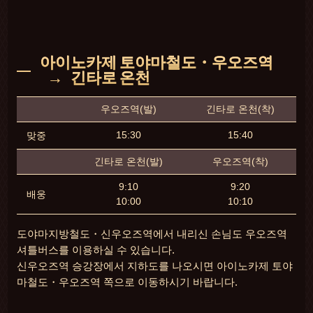
아이노카제 토야마철도・우오즈역
긴타로 온천
우오즈역(발)
긴타로 온천(착)
15:30
15:40
맞중
긴타로 온천(발)
우오즈역(착)
9:10
9:20
배웅
10:00
10:10
도야마지방철도・신우오즈역에서 내리신 손님도 우오즈역
셔틀버스를 이용하실 수 있습니다.
신우오즈역 승강장에서 지하도를 나오시면 아이노카제 토야
마철도・우오즈역 쪽으로 이동하시기 바랍니다.