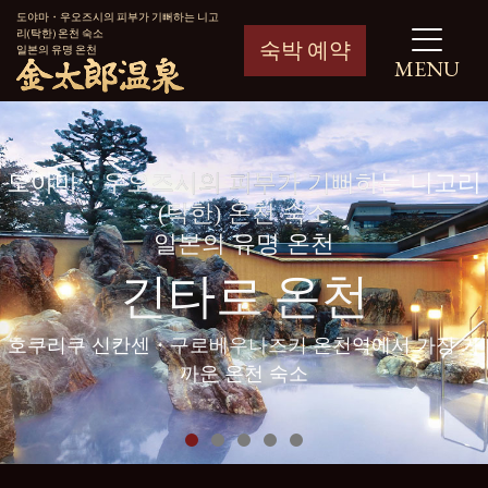
도야마・우오즈시의 피부가 기뻐하는 니고
리(탁한) 온천 숙소
숙박 예약
일본의 유명 온천
MENU
도야마・우오즈시의 피부가 기뻐하는 니고리
(탁한) 온천 숙소
일본의 유명 온천
긴타로 온천
호쿠리쿠 신칸센・구로베우나즈키 온천역에서 가장 가
까운 온천 숙소