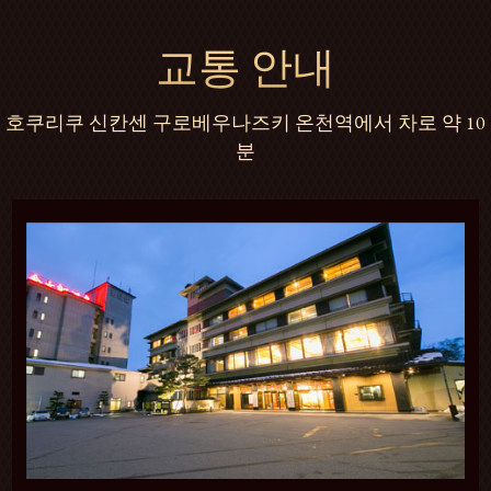
교통 안내
호쿠리쿠 신칸센 구로베우나즈키 온천역에서 차로 약 10
분