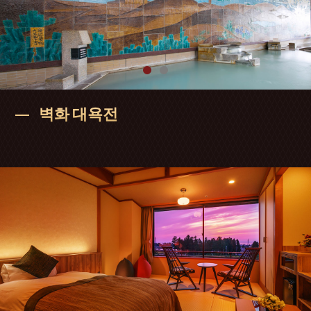
벽화 대욕전
정원 대노천탕