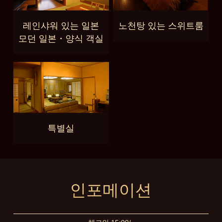
레인샤워 있는 일본
노천탕 있는 스위트룸
모던 일본・양식 객실
특별실
인포메이션