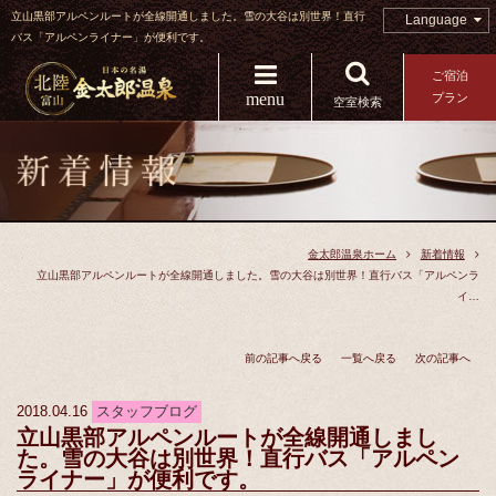
立山黒部アルペンルートが全線開通しました。雪の大谷は別世界！直行
Language
バス「アルペンライナー」が便利です。
ご宿泊
menu
プラン
空室検索
金太郎温泉ホーム
新着情報
立山黒部アルペンルートが全線開通しました。雪の大谷は別世界！直行バス「アルペンラ
イ…
前の記事へ戻る
一覧へ戻る
次の記事へ
2018.04.16
スタッフブログ
立山黒部アルペンルートが全線開通しまし
た。雪の大谷は別世界！直行バス「アルペン
ライナー」が便利です。