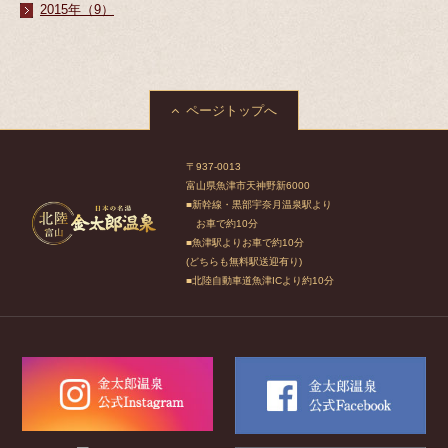
2015年（9）
ページトップへ
〒937-0013
富山県魚津市天神野新6000
■新幹線・黒部宇奈月温泉駅より
お車で約10分
■魚津駅よりお車で約10分
(どちらも無料駅送迎有り)
■北陸自動車道魚津ICより約10分