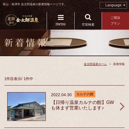
富山・魚津市 金太郎温泉の新着情報ページです。
Language
ご宿泊
menu
プラン
空室検索
金太郎温泉ホーム
新着情報
1件目
表示
/
1件中
カルナの館
2022.04.30
【日帰り温泉カルナの館】GW
も休まず営業いたします♪