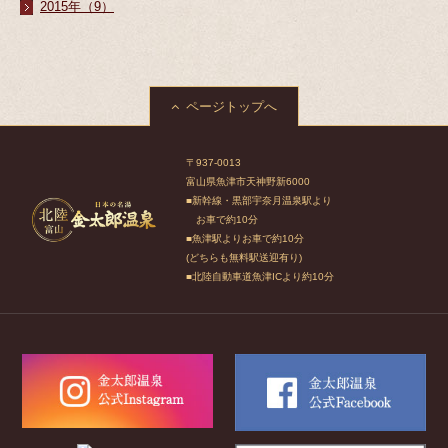
2015年（9）
ページトップへ
〒937-0013
富山県魚津市天神野新6000
■新幹線・黒部宇奈月温泉駅より
お車で約10分
■魚津駅よりお車で約10分
(どちらも無料駅送迎有り)
■北陸自動車道魚津ICより約10分