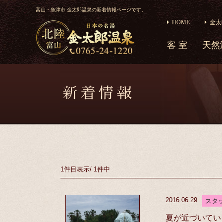
富山・魚津市 金太郎温泉の新着情報ページです。
HOME
金太
客 室
天然
1件目
表示
/
1件中
2016.06.29
スタ
夏が近づいてい