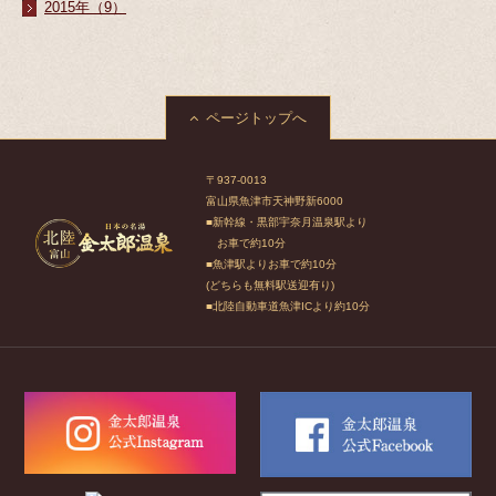
2015年（9）
ページトップへ
〒937-0013
富山県魚津市天神野新6000
■新幹線・黒部宇奈月温泉駅より
お車で約10分
■魚津駅よりお車で約10分
(どちらも無料駅送迎有り)
■北陸自動車道魚津ICより約10分