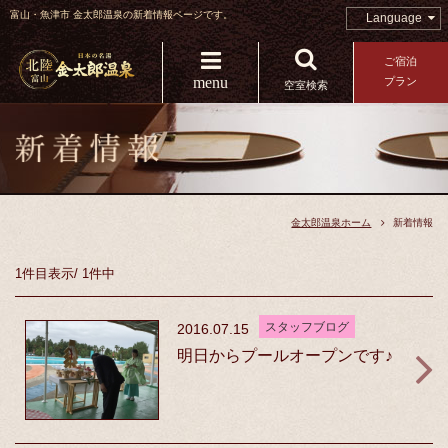
富山・魚津市 金太郎温泉の新着情報ページです。
Language
ご宿泊
menu
プラン
空室検索
金太郎温泉ホーム
新着情報
1件目
表示
/
1件中
スタッフブログ
2016.07.15
明日からプールオープンです♪