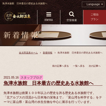
魚津水族館 日本最古の歴史ある水族館へ
Language
ご宿泊
menu
プラン
空室検索
金太郎温泉ホーム
新着情報
魚津水族館 日本最古の歴史ある水族館へ
前の記事へ戻る
一覧へ戻る
次の記事へ
2021.05.16
スタッフブログ
魚津水族館 日本最古の歴史ある水族館へ
魚津水族館は創業１００年以上の歴史を誇る歴史ある水族館です。
「北アルプスの渓流から日本海の深海まで」「富山湾を科学する」をテ
ーマに富山県・富山湾の水生生物を中心に展示を行っています。