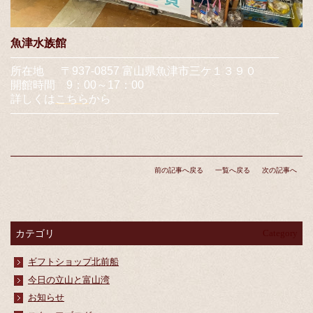
魚津水族館
―――――
―
―――
―
―――
―
―――
―
―――
―
――
所在地 〒937-0857 富山県魚津市三ケ１３９０
開館時間 9：00～17：00
詳しくは
こちら
から
―
―
―――
―
―――
―
―――
―
―――
―
―――
―
―
―
前の記事へ戻る
一覧へ戻る
次の記事へ
カテゴリ
Category
ギフトショップ北前船
今日の立山と富山湾
お知らせ