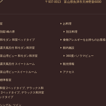
〒937-0013 富山県魚津市天神野新6000
室
お料理
別邸 峰の界
別注料理
和モダン 和室ベッドタイプ
食物アレルギーをお持ちのお客様
露天風呂付 和モダン和洋室
館内施設
富山湾ビュー 和モダン和洋室
360度パノラマビュー
露天風呂付 スイートルーム
観光情報
富山湾ビュースイートルーム
アクセス
標準客室
和室 2ベッドタイプ
デラックス和
 2ベッドタイプ
デラックス和洋室
ッドタイプ
シングル
ツイン