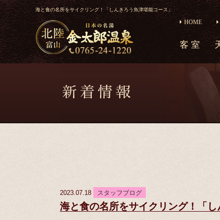
​海と食の名所をサイクリング！「しんきろう魚津堪能コース」
HOME
客 室
2023.07.18
スタッフブログ
​海と食の名所をサイクリング！「