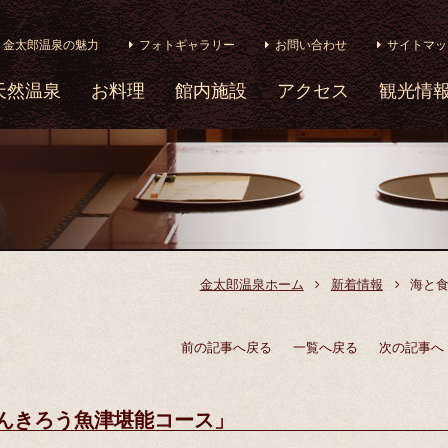
金太郎温泉の魅力
フォトギャラリー
お問い合わせ
サイトマッ
天然温泉
お料理
館内施設
アクセス
観光情
金太郎温泉ホーム
新着情報
​海と
前の記事へ戻る
一覧へ戻る
次の記事へ
しんきろう魚津堪能コース」