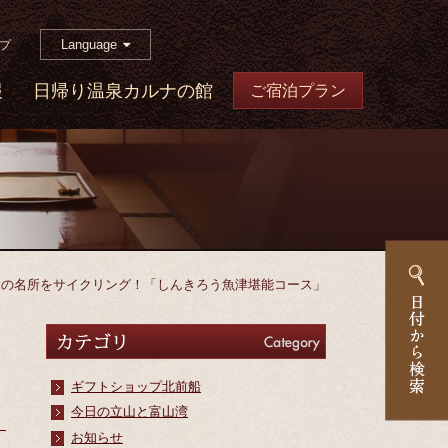
Language
プ
報
日帰り温泉カルナの館
ご宿泊プラン
食の名所をサイクリング！「しんきろう魚津堪能コース」
カテゴリ
Category
ギフトショップ北前船
今日の立山と富山湾
お知らせ