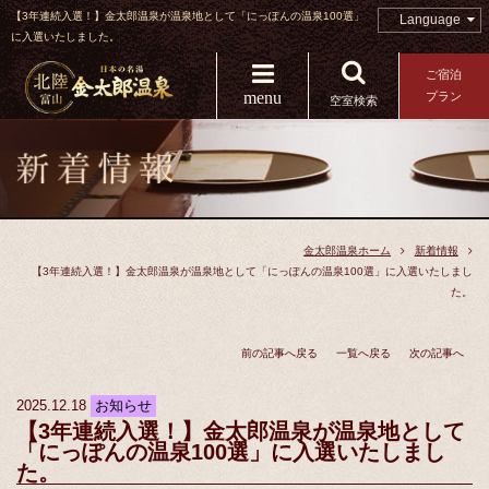
【3年連続入選！】金太郎温泉が温泉地として「にっぽんの温泉100選」
Language
に入選いたしました。
ご宿泊
menu
プラン
空室検索
金太郎温泉ホーム
新着情報
【3年連続入選！】金太郎温泉が温泉地として「にっぽんの温泉100選」に入選いたしまし
た。
前の記事へ戻る
一覧へ戻る
次の記事へ
2025.12.18
お知らせ
【3年連続入選！】金太郎温泉が温泉地として
「にっぽんの温泉100選」に入選いたしまし
た。