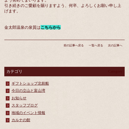
よう努めてまいります。
引き続きのご愛顧を賜りますよう、何卒、よろしくお願い申し上
げます。
金太郎温泉の泉質は
こちらから
前の記事へ戻る
一覧へ戻る
次の記事へ
カテゴリ
Category
ギフトショップ北前船
今日の立山と富山湾
お知らせ
スタッフブログ
地域のイベント情報
カルナの館