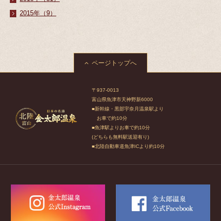
2015年（9）
ページトップへ
〒937-0013
富山県魚津市天神野新6000
■新幹線・黒部宇奈月温泉駅より
お車で約10分
■魚津駅よりお車で約10分
(どちらも無料駅送迎有り)
■北陸自動車道魚津ICより約10分