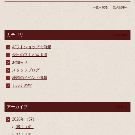
一覧へ戻る
次の記事へ
カテゴリ
Category
ギフトショップ北前船
今日の立山と富山湾
お知らせ
スタッフブログ
地域のイベント情報
カルナの館
アーカイブ
Archive
2026年（37）
08月（4）
07月（4）