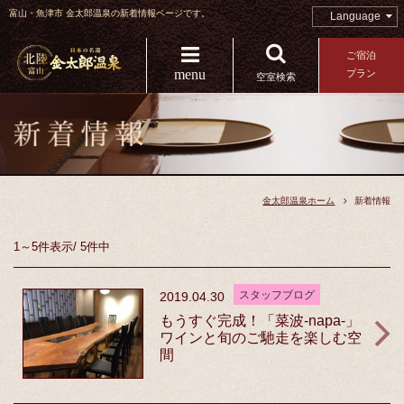
富山・魚津市 金太郎温泉の新着情報ページです。
Language
ご宿泊
menu
プラン
空室検索
金太郎温泉ホーム
新着情報
1～5件
表示
/
5件中
スタッフブログ
2019.04.30
もうすぐ完成！「菜波-napa-」
ワインと旬のご馳走を楽しむ空
間