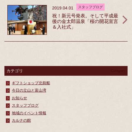
スタッフブログ
2019.04.01
祝！新元号発表。そして平成最
後の金太郎温泉「桜の開花宣言
＆入社式」
カテゴリ
Category
ギフトショップ北前船
今日の立山と富山湾
お知らせ
スタッフブログ
地域のイベント情報
カルナの館