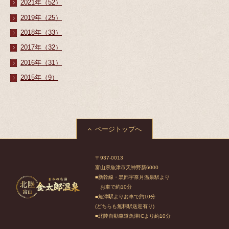
2021年（52）
2019年（25）
2018年（33）
2017年（32）
2016年（31）
2015年（9）
ページトップへ
〒937-0013
富山県魚津市天神野新6000
■新幹線・黒部宇奈月温泉駅より
お車で約10分
■魚津駅よりお車で約10分
(どちらも無料駅送迎有り)
■北陸自動車道魚津ICより約10分