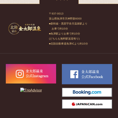
〒937-0013
富山県魚津市天神野新6000
■新幹線・黒部宇奈月温泉駅より
お車で約10分
■魚津駅よりお車で約10分
(どちらも無料駅送迎有り)
■北陸自動車道魚津ICより約10分