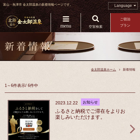
富山・魚津市 金太郎温泉の新着情報ページです。
Language
ご宿泊
menu
プラン
空室検索
金太郎温泉ホーム
新着情報
1～6件
表示
/
6件中
お知らせ
2023.12.22
ふるさと納税でご滞在をよりお
楽しみいただけます。