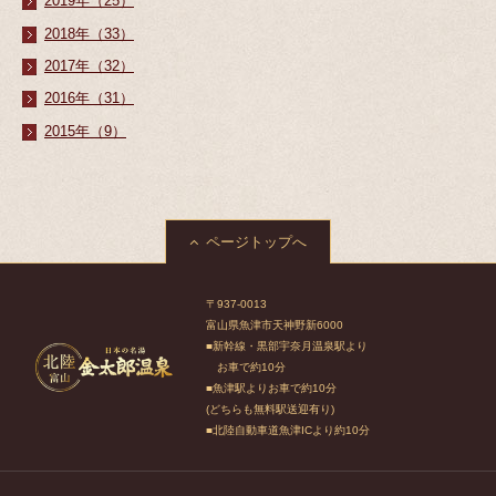
2019年（25）
2018年（33）
2017年（32）
2016年（31）
2015年（9）
ページトップへ
〒937-0013
富山県魚津市天神野新6000
■新幹線・黒部宇奈月温泉駅より
お車で約10分
■魚津駅よりお車で約10分
(どちらも無料駅送迎有り)
■北陸自動車道魚津ICより約10分