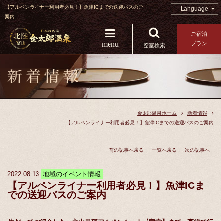
【アルペンライナー利用者必見！】魚津ICまでの送迎バスのご
Language
案内
ご宿泊
menu
プラン
空室検索
金太郎温泉ホーム
新着情報
【アルペンライナー利用者必見！】魚津ICまでの送迎バスのご案内
前の記事へ戻る
一覧へ戻る
次の記事へ
2022.08.13
地域のイベント情報
【アルペンライナー利用者必見！】魚津ICま
での送迎バスのご案内