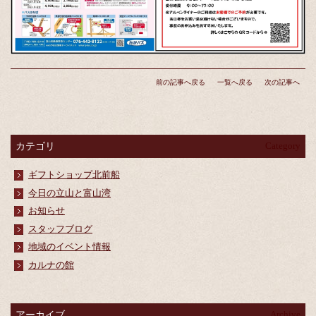
前の記事へ戻る
一覧へ戻る
次の記事へ
カテゴリ
Category
ギフトショップ北前船
今日の立山と富山湾
お知らせ
スタッフブログ
地域のイベント情報
カルナの館
アーカイブ
Archive