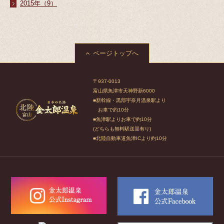
2015年（9）
ページトップへ
〒937-0013
富山県魚津市天神野新6000
■新幹線・黒部宇奈月温泉駅より
お車で約10分
■魚津駅よりお車で約10分
(どちらも無料駅送迎有り)
■北陸自動車道魚津ICより約10分