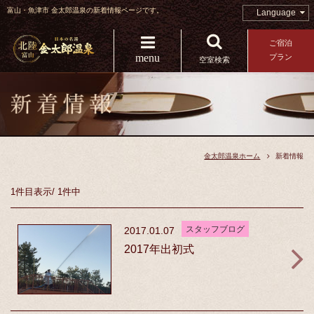
富山・魚津市 金太郎温泉の新着情報ページです。
Language
ご宿泊
menu
プラン
空室検索
金太郎温泉ホーム
新着情報
1件目
表示
/
1件中
スタッフブログ
2017.01.07
2017年出初式