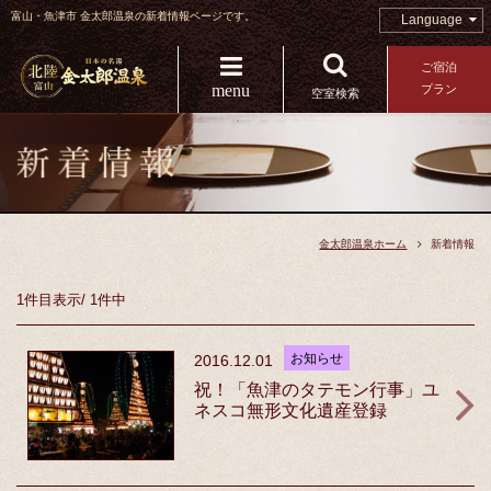
富山・魚津市 金太郎温泉の新着情報ページです。
Language
ご宿泊
menu
プラン
空室検索
金太郎温泉ホーム
新着情報
1件目
表示
/
1件中
お知らせ
2016.12.01
祝！「魚津のタテモン行事」ユ
ネスコ無形文化遺産登録