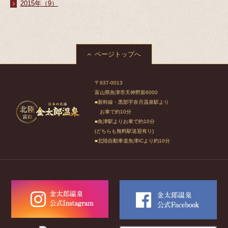
2015年（9）
ページトップへ
〒937-0013
富山県魚津市天神野新6000
■新幹線・黒部宇奈月温泉駅より
お車で約10分
■魚津駅よりお車で約10分
(どちらも無料駅送迎有り)
■北陸自動車道魚津ICより約10分