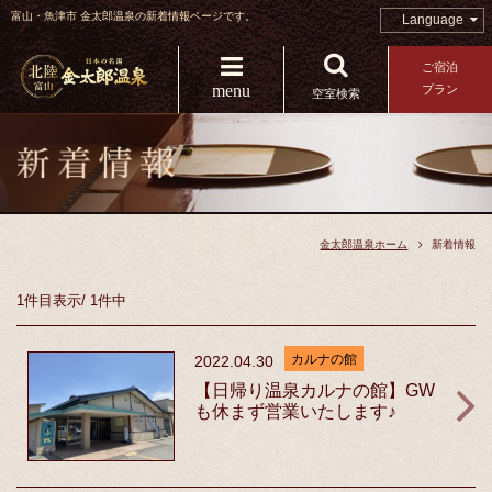
富山・魚津市 金太郎温泉の新着情報ページです。
Language
ご宿泊
menu
プラン
空室検索
金太郎温泉ホーム
新着情報
1件目
表示
/
1件中
カルナの館
2022.04.30
【日帰り温泉カルナの館】GW
も休まず営業いたします♪