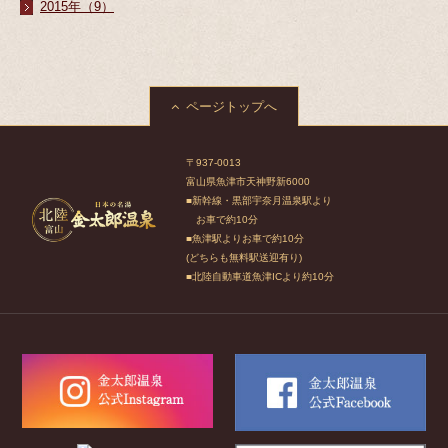
2015年（9）
ページトップへ
〒937-0013
富山県魚津市天神野新6000
■新幹線・黒部宇奈月温泉駅より
お車で約10分
■魚津駅よりお車で約10分
(どちらも無料駅送迎有り)
■北陸自動車道魚津ICより約10分