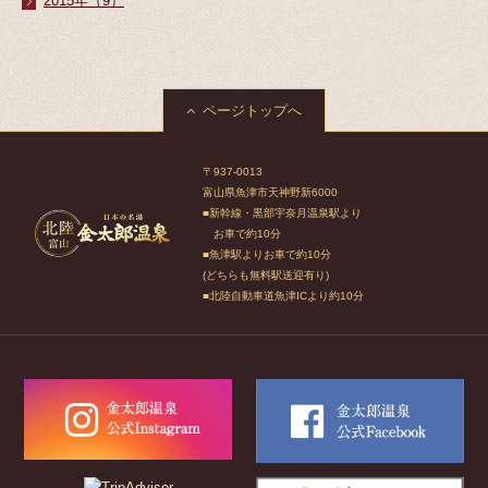
2015年（9）
ページトップへ
〒937-0013
富山県魚津市天神野新6000
■新幹線・黒部宇奈月温泉駅より
お車で約10分
■魚津駅よりお車で約10分
(どちらも無料駅送迎有り)
■北陸自動車道魚津ICより約10分