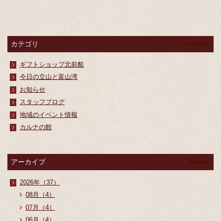
カテゴリ
Category
ギフトショップ北前船
今日の立山と富山湾
お知らせ
スタッフブログ
地域のイベント情報
カルナの館
アーカイブ
Archive
2026年（37）
08月（4）
07月（4）
06月（4）