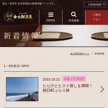
富山・魚津市 金太郎温泉の新着情報ページです。
Language
ご宿泊
menu
プラン
空室検索
金太郎温泉ホーム
新着情報
1～4件
表示
/
4件中
スタッフブログ
2023.10.22
たら汁とヒスイ探しを満喫！
朝日町ぶらり旅