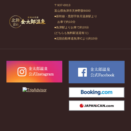
〒937-0013
富山県魚津市天神野新6000
■新幹線・黒部宇奈月温泉駅より
お車で約10分
■魚津駅よりお車で約10分
(どちらも無料駅送迎有り)
■北陸自動車道魚津ICより約10分