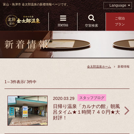
富山・魚津市 金太郎温泉の新着情報ページです。
Language
ご宿泊
menu
プラン
空室検索
金太郎温泉ホーム
新着情報
1～3件
表示
/
3件中
スタッフブログ
2020.03.29
日帰り温泉「カルナの館」朝風
呂タイム★１時間７４０円★大
好評！