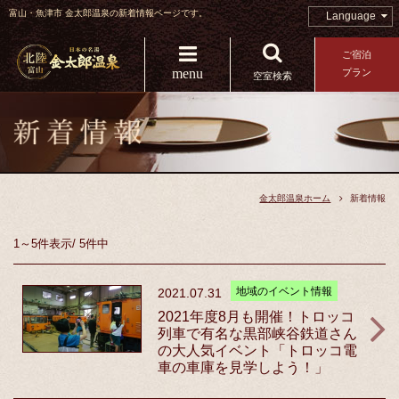
富山・魚津市 金太郎温泉の新着情報ページです。
Language
ご宿泊
menu
プラン
空室検索
金太郎温泉ホーム
新着情報
1～5件
表示
/
5件中
地域のイベント情報
2021.07.31
2021年度8月も開催！トロッコ
列車で有名な黒部峡谷鉄道さん
の大人気イベント「トロッコ電
車の車庫を見学しよう！」