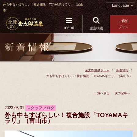
外も中もすばらしい！複合施設「TOYAMAキラリ」（富山
Language
市）
ご宿泊
menu
プラン
空室検索
金太郎温泉ホーム
新着情報
外も中もすばらしい！複合施設「TOYAMAキラリ」（富山市）
一覧へ戻る
次の記事へ
2023.03.31
スタッフブログ
外も中もすばらしい！複合施設「TOYAMAキ
ラリ」（富山市）