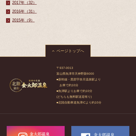
2017年（32）
2016年（31）
2015年（9）
ページトップへ
〒937-0013
富山県魚津市天神野新6000
■新幹線・黒部宇奈月温泉駅より
お車で約10分
■魚津駅よりお車で約10分
(どちらも無料駅送迎有り)
■北陸自動車道魚津ICより約10分