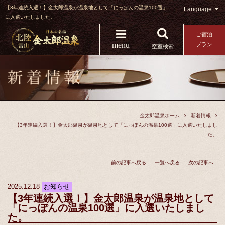
【3年連続入選！】金太郎温泉が温泉地として「にっぽんの温泉100選」
Language
に入選いたしました。
ご宿泊
menu
プラン
空室検索
金太郎温泉ホーム
新着情報
【3年連続入選！】金太郎温泉が温泉地として「にっぽんの温泉100選」に入選いたしまし
た。
前の記事へ戻る
一覧へ戻る
次の記事へ
2025.12.18
お知らせ
【3年連続入選！】金太郎温泉が温泉地として
「にっぽんの温泉100選」に入選いたしまし
た。