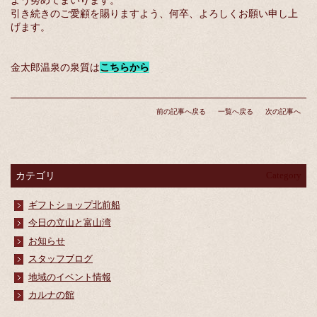
よう努めてまいります。
引き続きのご愛顧を賜りますよう、何卒、よろしくお願い申し上
げます。
金太郎温泉の泉質は
こちらから
前の記事へ戻る
一覧へ戻る
次の記事へ
カテゴリ
Category
ギフトショップ北前船
今日の立山と富山湾
お知らせ
スタッフブログ
地域のイベント情報
カルナの館