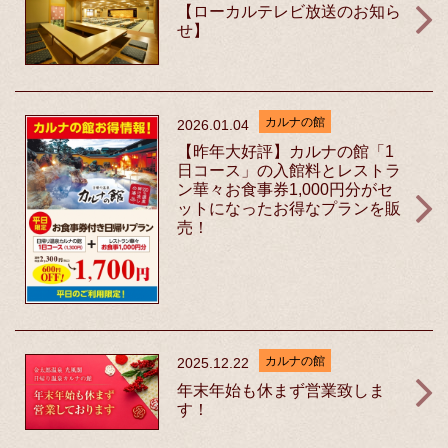
【ローカルテレビ放送のお知ら
せ】
カルナの館
2026.01.04
【昨年大好評】カルナの館「1
日コース」の入館料とレストラ
ン華々お食事券1,000円分がセ
ットになったお得なプランを販
売！
カルナの館
2025.12.22
年末年始も休まず営業致しま
す！