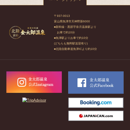
〒937-0013
富山県魚津市天神野新6000
■新幹線・黒部宇奈月温泉駅より
お車で約10分
■魚津駅よりお車で約10分
(どちらも無料駅送迎有り)
■北陸自動車道魚津ICより約10分