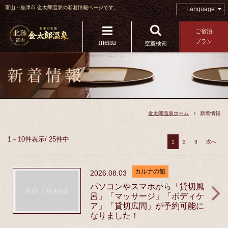
富山・魚津市 金太郎温泉の新着情報ページです。
Language
ご宿泊
menu
プラン
空室検索
金太郎温泉ホーム
新着情報
1～10件
表示
/
25件中
1
2
3
次へ
カルナの館
2026.08.03
パソコンやスマホから「貸切風
呂」「マッサージ」「ボディケ
ア」「貸切広間」が予約可能に
なりました！