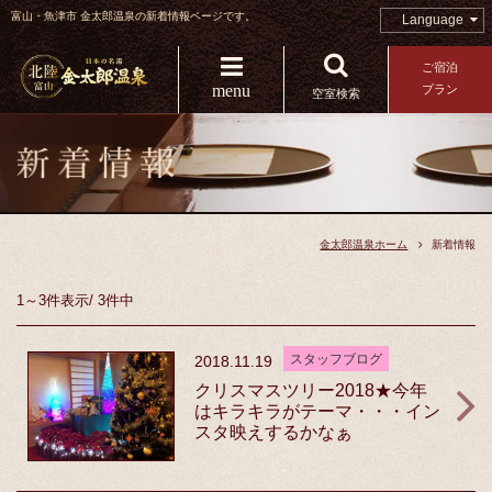
富山・魚津市 金太郎温泉の新着情報ページです。
Language
ご宿泊
menu
プラン
空室検索
金太郎温泉ホーム
新着情報
1～3件
表示
/
3件中
スタッフブログ
2018.11.19
クリスマスツリー2018★今年
はキラキラがテーマ・・・イン
スタ映えするかなぁ