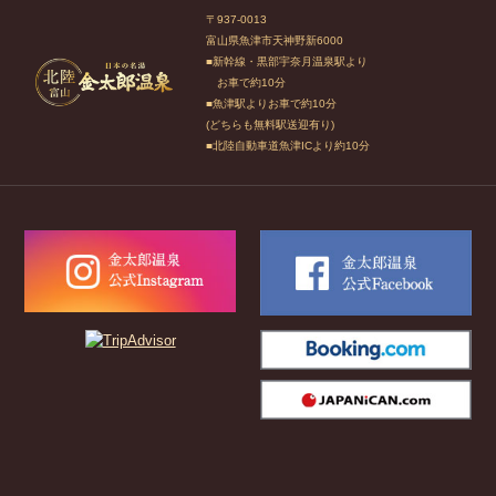
〒937-0013
富山県魚津市天神野新6000
■新幹線・黒部宇奈月温泉駅より
お車で約10分
■魚津駅よりお車で約10分
(どちらも無料駅送迎有り)
■北陸自動車道魚津ICより約10分